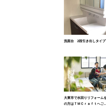
洗面台 2段引き出しタイプ
大東市で水回りリフォーム
の方はＴＭＣｒａｆｔへご..