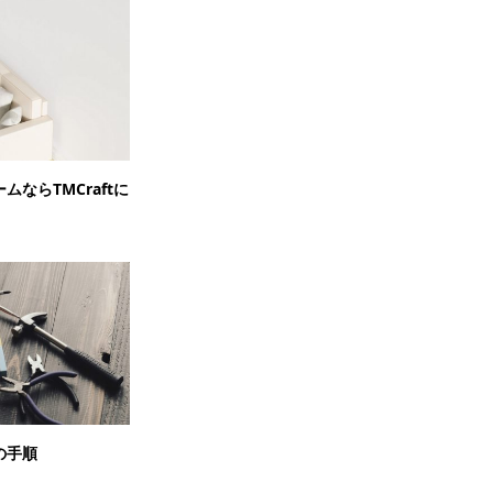
ならTMCraftに
の手順